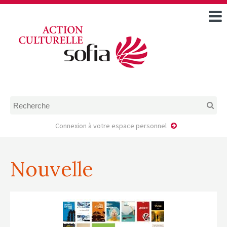
ACCUEIL
TOUS LES ÉVÉNEMENTS
COMMENT DEMANDER
UNE AIDE
RÈGLEMENT
D’INSTRUCTION DES
DOSSIERS DE DEMANDE
D’AIDE
Connexion à votre espace personnel
CALENDRIER DE DÉPÔT DE
DEMANDE
Nouvelle
FAIRE UNE DEMANDE D’AIDE
MODÈLE D’ACCORD DE
PRESTATION
AUTEUR/PORTEUR DE
PROJET