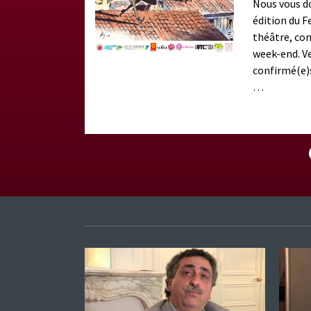
ns, environ 200
Nous vous d
int-Étienne, elle
édition du F
aux de la chaîne
théâtre, con
édiateurs du
week-end. V
confirmé(e)s
…
Lire la suite