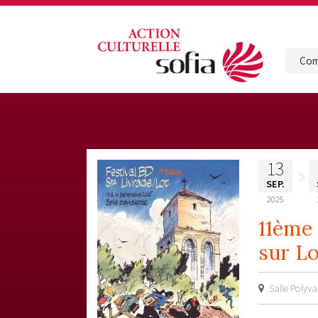
Com
13
FESTIVAL
SEP.
2025
Etienne
11ème 
sur Lo
Salle Polyva