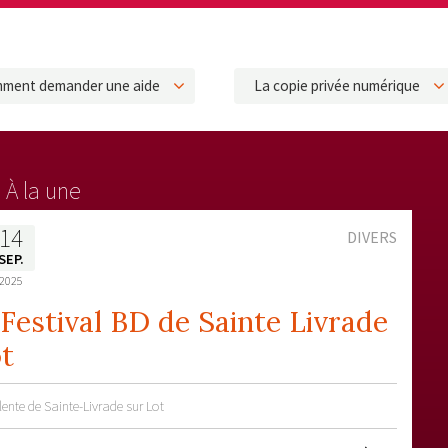
ment demander une aide
La copie privée numérique
À la une
14
DIVERS
SEP.
2025
Festival BD de Sainte Livrade
t
lente de Sainte-Livrade sur Lot