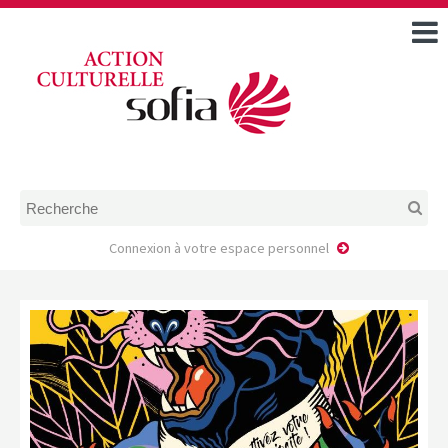
ACCUEIL
TOUS LES ÉVÉNEMENTS
COMMENT DEMANDER
UNE AIDE
RÈGLEMENT
D’INSTRUCTION DES
DOSSIERS DE DEMANDE
D’AIDE
Connexion à votre espace personnel
CALENDRIER DE DÉPÔT DE
DEMANDE
FAIRE UNE DEMANDE D’AIDE
MODÈLE D’ACCORD DE
PRESTATION
AUTEUR/PORTEUR DE
PROJET