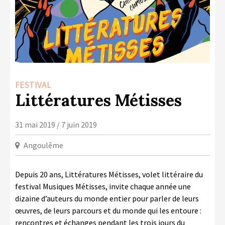
LA COPIE PRIVÉE
NUMÉRIQUE
LA CULTURE AVEC LA COPIE
PRIVÉE
RAPPORT 2019 DE L’ACTION
CULTURELLE
FESTIVAL
Littératures Métisses
CONTACTS
31 mai 2019 / 7 juin 2019
Angoulême
Depuis 20 ans, Littératures Métisses, volet littéraire du
festival Musiques Métisses, invite chaque année une
dizaine d’auteurs du monde entier pour parler de leurs
œuvres, de leurs parcours et du monde qui les entoure :
rencontres et échanges pendant les trois jours du