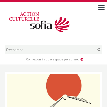
ACCUEIL
TOUS LES ÉVÉNEMENTS
COMMENT DEMANDER
UNE AIDE
RÈGLEMENT
D’INSTRUCTION DES
DOSSIERS DE DEMANDE
D’AIDE
Connexion à votre espace personnel
CALENDRIER DE DÉPÔT DE
DEMANDE
FAIRE UNE DEMANDE D’AIDE
MODÈLE D’ACCORD DE
PRESTATION
AUTEUR/PORTEUR DE
PROJET