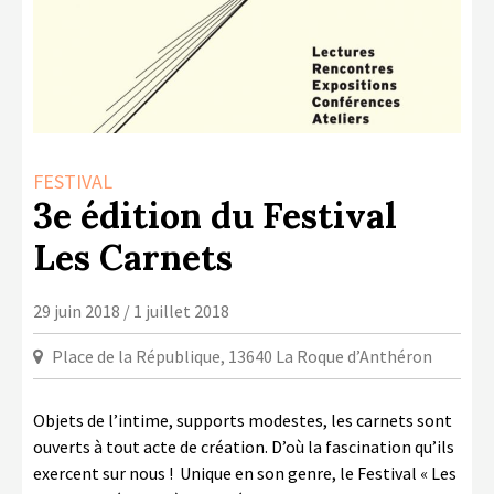
LA COPIE PRIVÉE
NUMÉRIQUE
LA CULTURE AVEC LA COPIE
PRIVÉE
RAPPORT 2019 DE L’ACTION
FESTIVAL
CULTURELLE
3e édition du Festival
CONTACTS
Les Carnets
29 juin 2018 / 1 juillet 2018
Place de la République, 13640 La Roque d’Anthéron
Objets de l’intime, supports modestes, les carnets sont
ouverts à tout acte de création. D’où la fascination qu’ils
exercent sur nous ! Unique en son genre, le Festival « Les