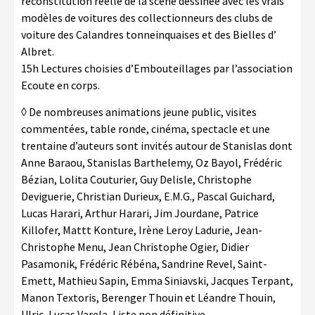
reconstitution réelle de la scène dessinée avec les vrais
modèles de voitures des collectionneurs des clubs de
voiture des Calandres tonneinquaises et des Bielles d’
Albret.
15h Lectures choisies d’Embouteillages par l’association
Ecoute en corps.
◊ De nombreuses animations jeune public, visites
commentées, table ronde, cinéma, spectacle et une
trentaine d’auteurs sont invités autour de Stanislas dont
Anne Baraou, Stanislas Barthelemy, Oz Bayol, Frédéric
Bézian, Lolita Couturier, Guy Delisle, Christophe
Deviguerie, Christian Durieux, E.M.G., Pascal Guichard,
Lucas Harari, Arthur Harari, Jim Jourdane, Patrice
Killofer, Mattt Konture, Irène Leroy Ladurie, Jean-
Christophe Menu, Jean Christophe Ogier, Didier
Pasamonik, Frédéric Rébéna, Sandrine Revel, Saint-
Emett, Mathieu Sapin, Emma Siniavski, Jacques Terpant,
Manon Textoris, Berenger Thouin et Léandre Thouin,
Ulric, Lucas Varela, Liste non définitive.