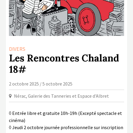
LA COPIE PRIVÉE
NUMÉRIQUE
LA CULTURE AVEC LA COPIE
PRIVÉE
RAPPORT 2019 DE L’ACTION
DIVERS
CULTURELLE
Les Rencontres Chaland
CONTACTS
18#
2 octobre 2025 / 5 octobre 2025
Nérac, Galerie des Tanneries et Espace d'Albret
◊ Entrée libre et gratuite 10h-19h (Excepté spectacle et
cinéma)
◊ Jeudi 2 octobre journée professionnelle sur inscription