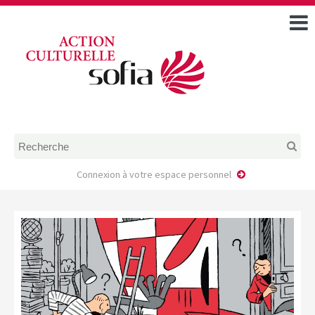
ACCUEIL
TOUS LES ÉVÉNEMENTS
COMMENT DEMANDER
UNE AIDE
RÈGLEMENT
D’INSTRUCTION DES
DOSSIERS DE DEMANDE
D’AIDE
Connexion à votre espace personnel
CALENDRIER DE DÉPÔT DE
DEMANDE
FAIRE UNE DEMANDE D’AIDE
MODÈLE D’ACCORD DE
PRESTATION
AUTEUR/PORTEUR DE
PROJET