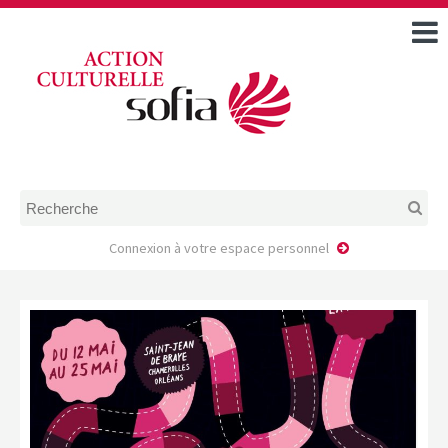
ACCUEIL
TOUS LES ÉVÉNEMENTS
COMMENT DEMANDER
UNE AIDE
RÈGLEMENT
D’INSTRUCTION DES
DOSSIERS DE DEMANDE
D’AIDE
Connexion à votre espace personnel
CALENDRIER DE DÉPÔT DE
DEMANDE
FAIRE UNE DEMANDE D’AIDE
MODÈLE D’ACCORD DE
PRESTATION
AUTEUR/PORTEUR DE
PROJET