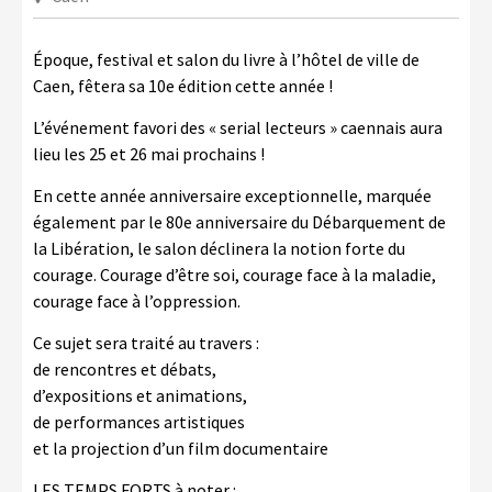
LA COPIE PRIVÉE
NUMÉRIQUE
Époque, festival et salon du livre à l’hôtel de ville de
Caen, fêtera sa 10e édition cette année !
LA CULTURE AVEC LA COPIE
PRIVÉE
L’événement favori des « serial lecteurs » caennais aura
lieu les 25 et 26 mai prochains !
RAPPORT 2019 DE L’ACTION
CULTURELLE
En cette année anniversaire exceptionnelle, marquée
également par le 80e anniversaire du Débarquement de
CONTACTS
la Libération, le salon déclinera la notion forte du
courage. Courage d’être soi, courage face à la maladie,
courage face à l’oppression.
Ce sujet sera traité au travers :
de rencontres et débats,
d’expositions et animations,
de performances artistiques
et la projection d’un film documentaire
LES TEMPS FORTS à noter :