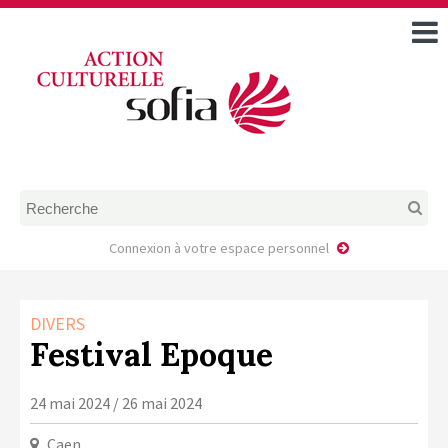
ACCUEIL
TOUS LES ÉVÉNEMENTS
COMMENT DEMANDER
UNE AIDE
RÈGLEMENT
D’INSTRUCTION DES
DOSSIERS DE DEMANDE
D’AIDE
Connexion à votre espace personnel
CALENDRIER DE DÉPÔT DE
DEMANDE
DIVERS
FAIRE UNE DEMANDE D’AIDE
Festival Epoque
MODÈLE D’ACCORD DE
PRESTATION
24 mai 2024 / 26 mai 2024
AUTEUR/PORTEUR DE
PROJET
Caen