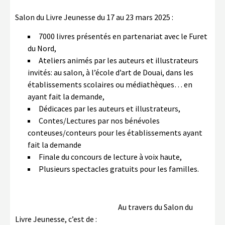
LA COPIE PRIVÉE
Salon du Livre Jeunesse du 17 au 23 mars 2025 :
NUMÉRIQUE
7000 livres présentés en partenariat avec le Furet
LA CULTURE AVEC LA COPIE
du Nord,
PRIVÉE
Ateliers animés par les auteurs et illustrateurs
invités: au salon, à l’école d’art de Douai, dans les
RAPPORT 2019 DE L’ACTION
CULTURELLE
établissements scolaires ou médiathèques… en
ayant fait la demande,
CONTACTS
Dédicaces par les auteurs et illustrateurs,
Contes/Lectures par nos bénévoles
conteuses/conteurs pour les établissements ayant
fait la demande
Finale du concours de lecture à voix haute,
Plusieurs spectacles gratuits pour les familles.
Au travers du Salon du
Livre Jeunesse, c’est de :