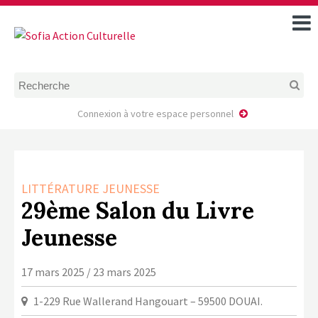
ACCUEIL
TOUS LES ÉVÉNEMENTS
COMMENT DEMANDER
UNE AIDE
Connexion à votre espace personnel
RÈGLEMENT
D’INSTRUCTION DES
DOSSIERS DE DEMANDE
D’AIDE
LITTÉRATURE JEUNESSE
CALENDRIER DE DÉPÔT DE
29ème Salon du Livre
DEMANDE
Jeunesse
FAIRE UNE DEMANDE D’AIDE
MODÈLE D’ACCORD DE
17 mars 2025 / 23 mars 2025
PRESTATION
AUTEUR/PORTEUR DE
1-229 Rue Wallerand Hangouart – 59500 DOUAI.
PROJET