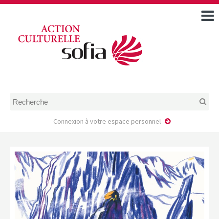
ACCUEIL
TOUS LES ÉVÉNEMENTS
COMMENT DEMANDER
UNE AIDE
RÈGLEMENT
D’INSTRUCTION DES
DOSSIERS DE DEMANDE
D’AIDE
Connexion à votre espace personnel
CALENDRIER DE DÉPÔT DE
DEMANDE
FAIRE UNE DEMANDE D’AIDE
MODÈLE D’ACCORD DE
PRESTATION
AUTEUR/PORTEUR DE
PROJET