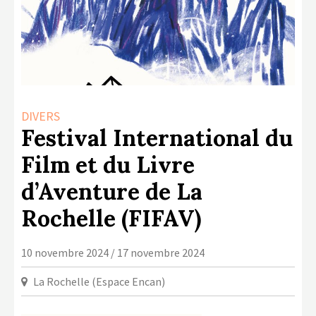
LA COPIE PRIVÉE
NUMÉRIQUE
LA CULTURE AVEC LA COPIE
PRIVÉE
RAPPORT 2019 DE L’ACTION
DIVERS
CULTURELLE
Festival International du
CONTACTS
Film et du Livre
d’Aventure de La
Rochelle (FIFAV)
10 novembre 2024 / 17 novembre 2024
La Rochelle (Espace Encan)