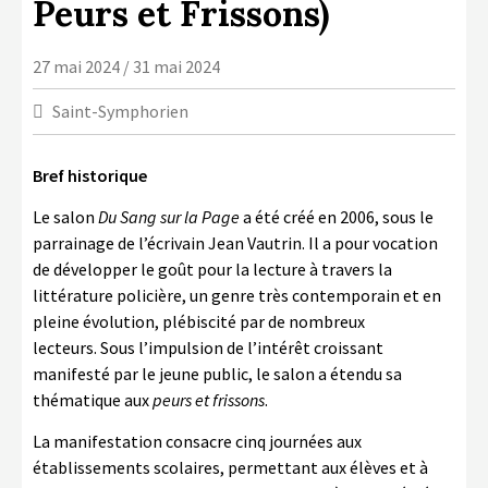
Peurs et Frissons)
LA COPIE PRIVÉE
NUMÉRIQUE
27 mai 2024 / 31 mai 2024
LA CULTURE AVEC LA COPIE
Saint-Symphorien
PRIVÉE
RAPPORT 2019 DE L’ACTION
Bref historique
CULTURELLE
Le salon
Du Sang sur la Page
a été créé en 2006, sous le
CONTACTS
parrainage de l’écrivain Jean Vautrin. Il a pour vocation
de développer le goût pour la lecture à travers la
littérature policière, un genre très contemporain et en
pleine évolution, plébiscité par de nombreux
lecteurs. Sous l’impulsion de l’intérêt croissant
manifesté par le jeune public, le salon a étendu sa
thématique aux
peurs et frissons
.
La manifestation consacre cinq journées aux
établissements scolaires, permettant aux élèves et à