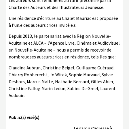
Les auteurs sont rémunérés au tarif préconisé par la
Charte des Auteurs et des Illustrateurs Jeunesse.
Une résidence d’écriture au Chalet Mauriac est proposée
à l’un.e des auteurs.trices invité.e.s.
Depuis 2013, le partenariat avec la Région Nouvelle-
Aquitaine et ALCA – l’Agence Livre, Cinéma et Audiovisuel
en Nouvelle-Aquitaine – nous a permis de recevoir de
nombreux.ses auteurs.trices en résidence, tels.lles que :
Claudine Aubrun, Christine Beigel, Guillaume Guéraud,
Thierry Robberecht, Jo Witek, Sophie Marvaud, Sylvie
Deshors, Marcus Malte, Nathalie Bernard, Gilles Abier,
Christine Palluy, Marin Ledun, Sabine De Greef, Laurent
Audouin.
Public(s) visé(s)
Le salon s’adresse à