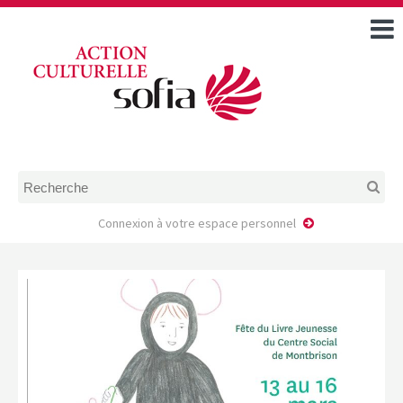
ACCUEIL
TOUS LES ÉVÉNEMENTS
COMMENT DEMANDER
UNE AIDE
RÈGLEMENT
D’INSTRUCTION DES
DOSSIERS DE DEMANDE
D’AIDE
Connexion à votre espace personnel
CALENDRIER DE DÉPÔT DE
DEMANDE
FAIRE UNE DEMANDE D’AIDE
MODÈLE D’ACCORD DE
PRESTATION
AUTEUR/PORTEUR DE
PROJET