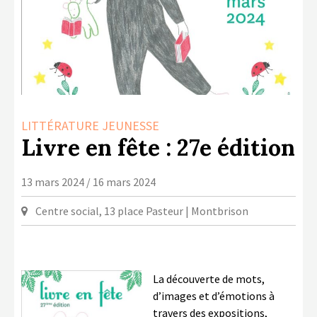
LA COPIE PRIVÉE
NUMÉRIQUE
LA CULTURE AVEC LA COPIE
PRIVÉE
RAPPORT 2019 DE L’ACTION
CULTURELLE
LITTÉRATURE JEUNESSE
Livre en fête : 27e édition
CONTACTS
13 mars 2024 / 16 mars 2024
Centre social, 13 place Pasteur | Montbrison
La découverte de mots,
d’images et d’émotions à
travers des expositions,