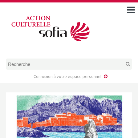
ACCUEIL
TOUS LES ÉVÉNEMENTS
COMMENT DEMANDER
UNE AIDE
RÈGLEMENT
D’INSTRUCTION DES
DOSSIERS DE DEMANDE
D’AIDE
Connexion à votre espace personnel
CALENDRIER DE DÉPÔT DE
DEMANDE
FAIRE UNE DEMANDE D’AIDE
MODÈLE D’ACCORD DE
PRESTATION
AUTEUR/PORTEUR DE
PROJET