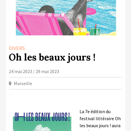
LA COPIE PRIVÉE
NUMÉRIQUE
LA CULTURE AVEC LA COPIE
PRIVÉE
RAPPORT 2019 DE L’ACTION
DIVERS
CULTURELLE
Oh les beaux jours !
CONTACTS
24 mai 2023 / 29 mai 2023
Marseille
La 7
e
édition du
festival littéraire Oh
les beaux jours ! aura