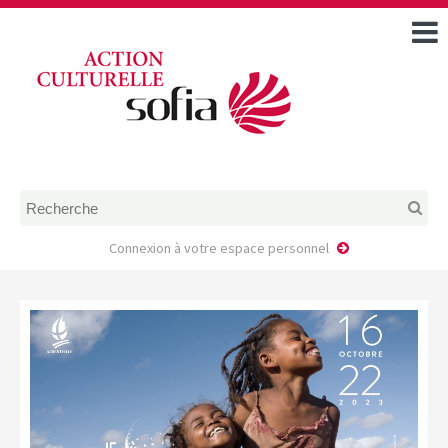
ACCUEIL
TOUS LES ÉVÉNEMENTS
COMMENT DEMANDER
UNE AIDE
RÈGLEMENT
D’INSTRUCTION DES
DOSSIERS DE DEMANDE
D’AIDE
Connexion à votre espace personnel
CALENDRIER DE DÉPÔT DE
DEMANDE
FAIRE UNE DEMANDE D’AIDE
MODÈLE D’ACCORD DE
PRESTATION
AUTEUR/PORTEUR DE
PROJET