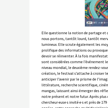
Elle questionne la notion de partage et 
nous portons, tantôt lourd, tantôt merv
lumineux. Elle scrute également les moy
prolifique des informations ou provoque
devoir se réinventer. À la fois manifest
sont considérées comme l’événement le p
niveau mondial, le deuxième rendez-vous 
création, le festival s’attache à croiser l
anticiper l’avenir par le prisme de l’im
littérature, recherche scientifique, ciném
mangas, laissant ainsi émerger des réfle
notre présent et notre futur. Après plus d
chercheur·euse·s invité·e·s et près de 179