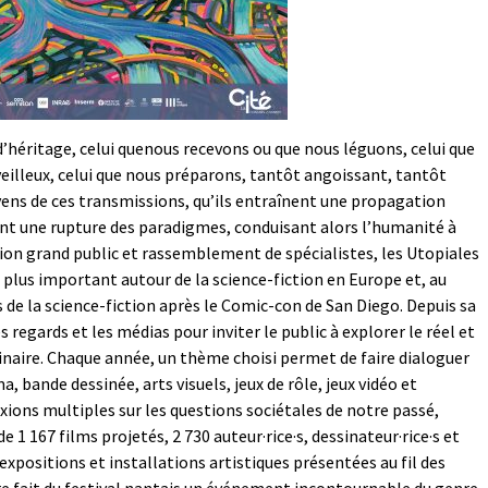
d’héritage, celui quenous recevons ou que nous léguons, celui que
eilleux, celui que nous préparons, tantôt angoissant, tantôt
ens de ces transmissions, qu’ils entraînent une propagation
nt une rupture des paradigmes, conduisant alors l’humanité à
ation grand public et rassemblement de spécialistes, les Utopiales
lus important autour de la science-fiction en Europe et, au
de la science-fiction après le Comic-con de San Diego. Depuis sa
es regards et les médias pour inviter le public à explorer le réel et
aginaire. Chaque année, un thème choisi permet de faire dialoguer
a, bande dessinée, arts visuels, jeux de rôle, jeux vidéo et
xions multiples sur les questions sociétales de notre passé,
e 1 167 films projetés, 2 730 auteur·rice·s, dessinateur·rice·s et
 expositions et installations artistiques présentées au fil des