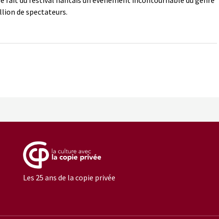
re fait du festival nantais un événement incontournable du genre
llion de spectateurs.
Les 25 ans de la copie privée