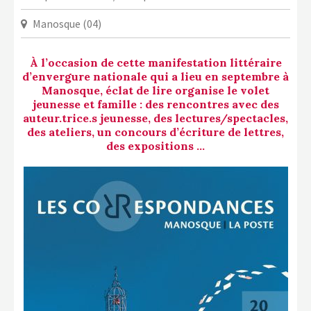
LA COPIE PRIVÉE
Manosque (04)
NUMÉRIQUE
LA CULTURE AVEC LA COPIE
À l’occasion de cette manifestation littéraire
PRIVÉE
d’envergure nationale qui a lieu en septembre à
Manosque, éclat de lire organise le volet
RAPPORT 2019 DE L’ACTION
jeunesse et famille : des rencontres avec des
CULTURELLE
auteur.trice.s jeunesse, des lectures/spectacles,
des ateliers, un concours d’écriture de lettres,
CONTACTS
des expositions …