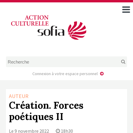
ACCUEIL
TOUS LES ÉVÉNEMENTS
COMMENT DEMANDER
UNE AIDE
RÈGLEMENT
D’INSTRUCTION DES
DOSSIERS DE DEMANDE
D’AIDE
Connexion à votre espace personnel
CALENDRIER DE DÉPÔT DE
DEMANDE
AUTEUR
FAIRE UNE DEMANDE D’AIDE
Création. Forces
MODÈLE D’ACCORD DE
poétiques II
PRESTATION
AUTEUR/PORTEUR DE
PROJET
Le 9 novembre 2022
18h30