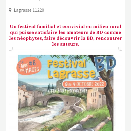
LA COPIE PRIVÉE
Lagrasse 11220
NUMÉRIQUE
LA CULTURE AVEC LA COPIE
Un festival familial et convivial en milieu rural
PRIVÉE
qui puisse satisfaire les amateurs de BD comme
les néophytes, faire découvrir la BD, rencontrer
RAPPORT 2019 DE L’ACTION
les auteurs.
CULTURELLE
CONTACTS