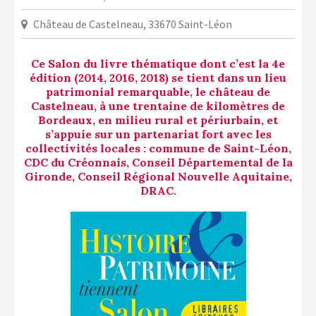
LA COPIE PRIVÉE
Château de Castelneau, 33670 Saint-Léon
NUMÉRIQUE
LA CULTURE AVEC LA COPIE
Ce Salon du livre thématique dont c’est la 4
e
PRIVÉE
édition (2014, 2016, 2018) se tient dans un lieu
patrimonial remarquable, le château de
RAPPORT 2019 DE L’ACTION
Castelneau, à une trentaine de kilomètres de
CULTURELLE
Bordeaux, en milieu rural et périurbain, et
s’appuie sur un partenariat fort avec les
CONTACTS
collectivités locales : commune de Saint-Léon,
CDC du Créonnais, Conseil Départemental de la
Gironde, Conseil Régional Nouvelle Aquitaine,
DRAC.