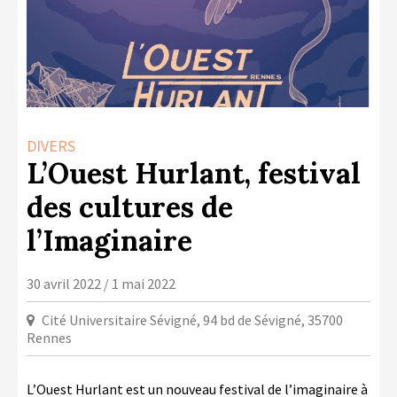
LA COPIE PRIVÉE
NUMÉRIQUE
LA CULTURE AVEC LA COPIE
PRIVÉE
RAPPORT 2019 DE L’ACTION
DIVERS
CULTURELLE
L’Ouest Hurlant, festival
CONTACTS
des cultures de
l’Imaginaire
30 avril 2022 / 1 mai 2022
Cité Universitaire Sévigné, 94 bd de Sévigné, 35700
Rennes
L’Ouest Hurlant est un nouveau festival de l’imaginaire à