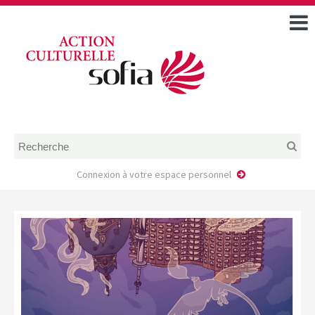
ACCUEIL
TOUS LES ÉVÉNEMENTS
COMMENT DEMANDER
UNE AIDE
RÈGLEMENT
D’INSTRUCTION DES
DOSSIERS DE DEMANDE
D’AIDE
Connexion à votre espace personnel
CALENDRIER DE DÉPÔT DE
DEMANDE
FAIRE UNE DEMANDE D’AIDE
MODÈLE D’ACCORD DE
PRESTATION
AUTEUR/PORTEUR DE
PROJET