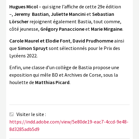
Hugues Micol
– qui signe l’affiche de cette 29
e
édition
–,
Jeremy Bastian
,
Juliette Mancini
et
Sebastian
Lörscher
rejoignent également Bastia, tout comme,
côté jeunesse,
Grégory Panaccione
et
Marie Mirgaine
.
Carole Maurel et Elodie Font
,
David Prudhomme
ainsi
que
Simon Spruyt
sont sélectionnés pour le Prix des
Lycéens 2022.
Enfin, une classe d’un collège de Bastia propose une
exposition qui mêle BD et Archives de Corse, sous la
houlette de
Matthias Picard
.
Visiter le site :
https://indd.adobe.com/view/5e80de19-eac7-4ccd-9e48-
8d3285adb5d9