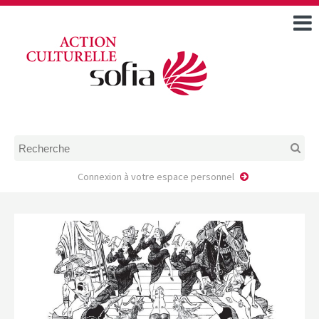
ACCUEIL
TOUS LES ÉVÉNEMENTS
COMMENT DEMANDER
UNE AIDE
RÈGLEMENT
D’INSTRUCTION DES
DOSSIERS DE DEMANDE
D’AIDE
Connexion à votre espace personnel
CALENDRIER DE DÉPÔT DE
DEMANDE
FAIRE UNE DEMANDE D’AIDE
MODÈLE D’ACCORD DE
PRESTATION
AUTEUR/PORTEUR DE
PROJET