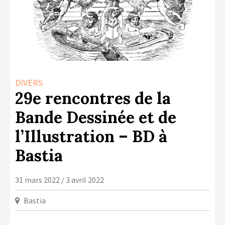
LA COPIE PRIVÉE
NUMÉRIQUE
LA CULTURE AVEC LA COPIE
PRIVÉE
RAPPORT 2019 DE L’ACTION
DIVERS
CULTURELLE
29e rencontres de la
CONTACTS
Bande Dessinée et de
l’Illustration – BD à
Bastia
31 mars 2022 / 3 avril 2022
Bastia