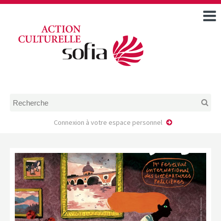
ACCUEIL
TOUS LES ÉVÉNEMENTS
COMMENT DEMANDER
UNE AIDE
RÈGLEMENT
D’INSTRUCTION DES
DOSSIERS DE DEMANDE
D’AIDE
Connexion à votre espace personnel
CALENDRIER DE DÉPÔT DE
DEMANDE
FAIRE UNE DEMANDE D’AIDE
MODÈLE D’ACCORD DE
PRESTATION
AUTEUR/PORTEUR DE
PROJET