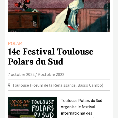
LA COPIE PRIVÉE
NUMÉRIQUE
LA CULTURE AVEC LA COPIE
PRIVÉE
RAPPORT 2019 DE L’ACTION
POLAR
CULTURELLE
14e Festival Toulouse
CONTACTS
Polars du Sud
7 octobre 2022 / 9 octobre 2022
Toulouse (Forum de la Renaissance, Basso Cambo)
Toulouse Polars du Sud
organise le festival
international des