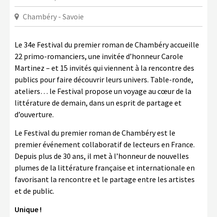
LA COPIE PRIVÉE
Chambéry - Savoie
NUMÉRIQUE
LA CULTURE AVEC LA COPIE
Le 34
e
Festival du premier roman de Chambéry accueille
PRIVÉE
22 primo-romanciers, une invitée d’honneur Carole
Martinez – et 15 invités qui viennent à la rencontre des
RAPPORT 2019 DE L’ACTION
publics pour faire découvrir leurs univers. Table-ronde,
CULTURELLE
ateliers… le Festival propose un voyage au cœur de la
CONTACTS
littérature de demain, dans un esprit de partage et
d’ouverture.
Le Festival du premier roman de Chambéry est le
premier événement collaboratif de lecteurs en France.
Depuis plus de 30 ans, il met à l’honneur de nouvelles
plumes de la littérature française et internationale en
favorisant la rencontre et le partage entre les artistes
et de public.
Unique !