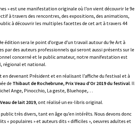
hes » est une manifestation originale où l’on vient découvrir le 9e
ctif à travers des rencontres, des expositions, des animations,
lic à découvrir les multiples facettes de cet art à travers 44
édition sera le point d’orgue d’un travail autour du 9
e
Art à
es par des auteurs professionnels qui seront aussi présents sur le
sionnel concerné et le public amateur, notre manifestation est
, régional et national.
en devenant Président et en réalisant l’affiche du festival et à
nnée de
Thibaut de Rochebrune,
Prix Veau d’Or 2019 du festival
. Il
 Michel Ange, Pinocchio, La geste, Bluehope,…
 Veau de lait
2019
, ont réalisé un ex-libris original.
ublic très divers, tant en âge qu’en intérêts. Nous devons donc
ts « populaires » et auteurs dits « difficiles », oeuvres adultes et