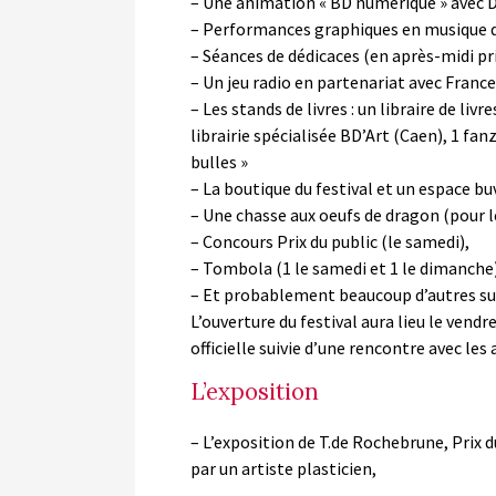
– Une animation « BD numérique » avec 
– Performances graphiques en musique d’u
– Séances de dédicaces (en après-midi p
– Un jeu radio en partenariat avec Fran
– Les stands de livres : un libraire de livr
librairie spécialisée BD’Art (Caen), 1 fan
bulles »
– La boutique du festival et un espace bu
– Une chasse aux oeufs de dragon (pour l
– Concours Prix du public (le samedi),
– Tombola (1 le samedi et 1 le dimanche), 
– Et probablement beaucoup d’autres s
L’ouverture du festival aura lieu le vendre
officielle suivie d’une rencontre avec les 
L’exposition
– L’exposition de T.de Rochebrune, Prix d
par un artiste plasticien,