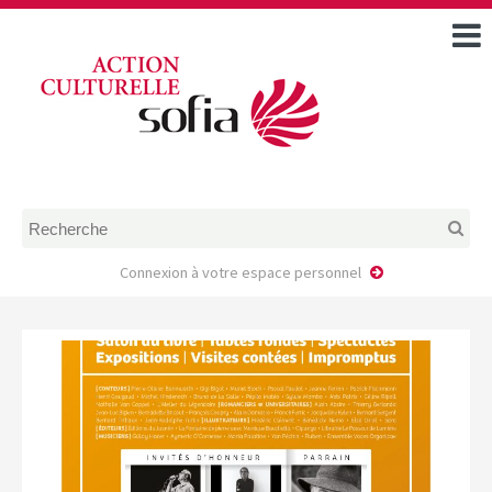
ACCUEIL
TOUS LES ÉVÉNEMENTS
COMMENT DEMANDER
UNE AIDE
RÈGLEMENT
D’INSTRUCTION DES
DOSSIERS DE DEMANDE
D’AIDE
Connexion à votre espace personnel
CALENDRIER DE DÉPÔT DE
DEMANDE
FAIRE UNE DEMANDE D’AIDE
MODÈLE D’ACCORD DE
PRESTATION
AUTEUR/PORTEUR DE
PROJET