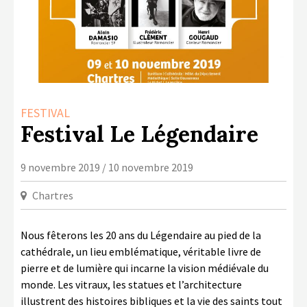
LA COPIE PRIVÉE
NUMÉRIQUE
LA CULTURE AVEC LA COPIE
PRIVÉE
RAPPORT 2019 DE L’ACTION
FESTIVAL
CULTURELLE
Festival Le Légendaire
CONTACTS
9 novembre 2019 / 10 novembre 2019
Chartres
Nous fêterons les 20 ans du Légendaire au pied de la
cathédrale, un lieu emblématique, véritable livre de
pierre et de lumière qui incarne la vision médiévale du
monde. Les vitraux, les statues et l’architecture
illustrent des histoires bibliques et la vie des saints tout