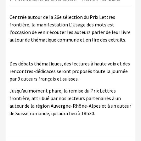
LA COPIE PRIVÉE
NUMÉRIQUE
Centrée autour de la 26
e
sélection du Prix Lettres
frontière, la manifestation L’Usage des mots est
LA CULTURE AVEC LA COPIE
l’occasion de venir écouter les auteurs parler de leur livre
PRIVÉE
autour de thématique commune et en lire des extraits.
RAPPORT 2019 DE L’ACTION
CULTURELLE
Des débats thématiques, des lectures à haute voix et des
CONTACTS
rencontres-dédicaces seront proposés toute la journée
par 9 auteurs français et suisses.
Jusqu’au moment phare, la remise du Prix Lettres
frontière, attribué par nos lecteurs partenaires à un
auteur de la région Auvergne-Rhône-Alpes et à un auteur
de Suisse romande, qui aura lieu à 18h30.