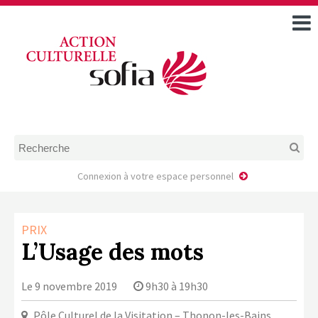
ACCUEIL
TOUS LES ÉVÉNEMENTS
COMMENT DEMANDER
UNE AIDE
RÈGLEMENT
D’INSTRUCTION DES
DOSSIERS DE DEMANDE
D’AIDE
Connexion à votre espace personnel
CALENDRIER DE DÉPÔT DE
DEMANDE
PRIX
FAIRE UNE DEMANDE D’AIDE
L’Usage des mots
MODÈLE D’ACCORD DE
PRESTATION
Le 9 novembre 2019
9h30 à 19h30
AUTEUR/PORTEUR DE
PROJET
Pôle Culturel de la Visitation – Thonon-les-Bains