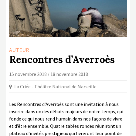
LA COPIE PRIVÉE
NUMÉRIQUE
LA CULTURE AVEC LA COPIE
PRIVÉE
RAPPORT 2019 DE L’ACTION
AUTEUR
CULTURELLE
Rencontres d’Averroès
CONTACTS
15 novembre 2018 / 18 novembre 2018
La Criée - Théâtre National de Marseille
Les Rencontres d’Averroès sont une invitation à nous
inscrire dans un des débats majeurs de notre temps, qui
fonde ce qui nous rend humain dans nos façons de vivre
et d’être ensemble. Quatre tables rondes réuniront un
plateau d’invités prestigieux qui livreront leur point de