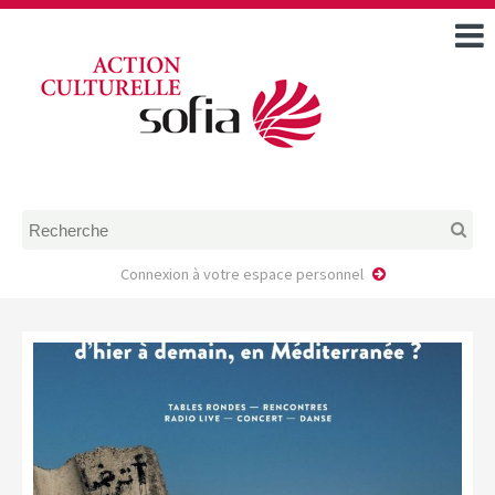
ACCUEIL
TOUS LES ÉVÉNEMENTS
COMMENT DEMANDER
UNE AIDE
RÈGLEMENT
D’INSTRUCTION DES
DOSSIERS DE DEMANDE
D’AIDE
Connexion à votre espace personnel
CALENDRIER DE DÉPÔT DE
DEMANDE
FAIRE UNE DEMANDE D’AIDE
MODÈLE D’ACCORD DE
PRESTATION
AUTEUR/PORTEUR DE
PROJET