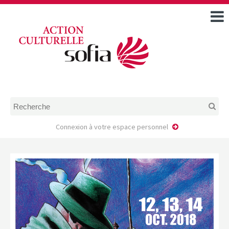
ACCUEIL
TOUS LES ÉVÉNEMENTS
COMMENT DEMANDER
UNE AIDE
RÈGLEMENT
D’INSTRUCTION DES
DOSSIERS DE DEMANDE
D’AIDE
Connexion à votre espace personnel
CALENDRIER DE DÉPÔT DE
DEMANDE
FAIRE UNE DEMANDE D’AIDE
MODÈLE D’ACCORD DE
PRESTATION
AUTEUR/PORTEUR DE
PROJET