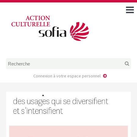
ACCUEIL
TOUS LES ÉVÉNEMENTS
COMMENT DEMANDER
UNE AIDE
RÈGLEMENT
D’INSTRUCTION DES
DOSSIERS DE DEMANDE
D’AIDE
Connexion à votre espace personnel
CALENDRIER DE DÉPÔT DE
DEMANDE
FAIRE UNE DEMANDE D’AIDE
MODÈLE D’ACCORD DE
PRESTATION
AUTEUR/PORTEUR DE
PROJET