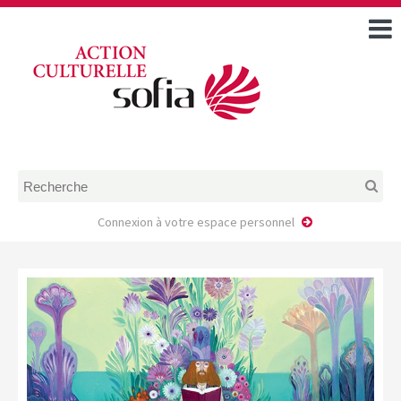
ACCUEIL
TOUS LES ÉVÉNEMENTS
COMMENT DEMANDER
UNE AIDE
RÈGLEMENT
D’INSTRUCTION DES
DOSSIERS DE DEMANDE
D’AIDE
Connexion à votre espace personnel
CALENDRIER DE DÉPÔT DE
DEMANDE
FAIRE UNE DEMANDE D’AIDE
MODÈLE D’ACCORD DE
PRESTATION
AUTEUR/PORTEUR DE
PROJET