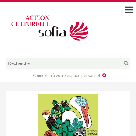
ACCUEIL
TOUS LES ÉVÉNEMENTS
COMMENT DEMANDER
UNE AIDE
RÈGLEMENT
D’INSTRUCTION DES
DOSSIERS DE DEMANDE
D’AIDE
Connexion à votre espace personnel
CALENDRIER DE DÉPÔT DE
DEMANDE
FAIRE UNE DEMANDE D’AIDE
MODÈLE D’ACCORD DE
PRESTATION
AUTEUR/PORTEUR DE
PROJET