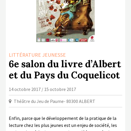
LA COPIE PRIVÉE
NUMÉRIQUE
LA CULTURE AVEC LA COPIE
PRIVÉE
RAPPORT 2019 DE L’ACTION
CULTURELLE
LITTÉRATURE JEUNESSE
CONTACTS
6e salon du livre d’Albert
et du Pays du Coquelicot
14 octobre 2017 / 15 octobre 2017
Théâtre du Jeu de Paume- 80300 ALBERT
Enfin, parce que le développement de la pratique de la
lecture chez les plus jeunes est un enjeu de société, les