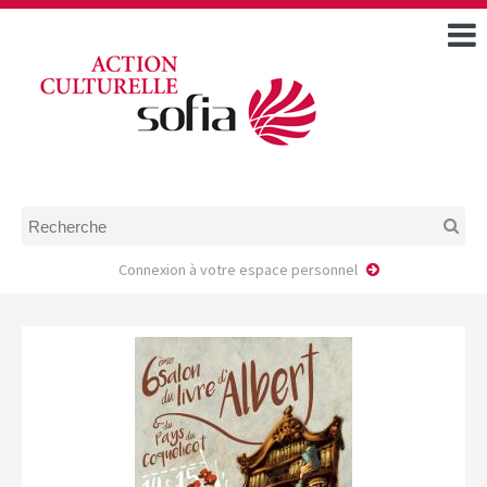
ACCUEIL
TOUS LES ÉVÉNEMENTS
COMMENT DEMANDER
UNE AIDE
RÈGLEMENT
D’INSTRUCTION DES
DOSSIERS DE DEMANDE
D’AIDE
Connexion à votre espace personnel
CALENDRIER DE DÉPÔT DE
DEMANDE
FAIRE UNE DEMANDE D’AIDE
MODÈLE D’ACCORD DE
PRESTATION
AUTEUR/PORTEUR DE
PROJET