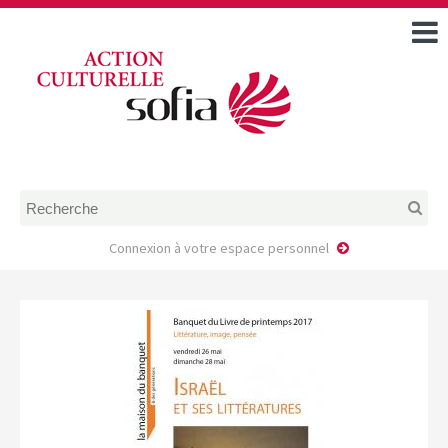
ACCUEIL
TOUS LES ÉVÉNEMENTS
COMMENT DEMANDER
UNE AIDE
RÈGLEMENT
D’INSTRUCTION DES
DOSSIERS DE DEMANDE
D’AIDE
Connexion à votre espace personnel
CALENDRIER DE DÉPÔT DE
DEMANDE
FAIRE UNE DEMANDE D’AIDE
MODÈLE D’ACCORD DE
PRESTATION
AUTEUR/PORTEUR DE
PROJET