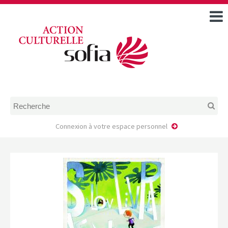
ACCUEIL
TOUS LES ÉVÉNEMENTS
COMMENT DEMANDER
UNE AIDE
RÈGLEMENT
D’INSTRUCTION DES
DOSSIERS DE DEMANDE
D’AIDE
Connexion à votre espace personnel
CALENDRIER DE DÉPÔT DE
DEMANDE
FAIRE UNE DEMANDE D’AIDE
MODÈLE D’ACCORD DE
PRESTATION
AUTEUR/PORTEUR DE
PROJET