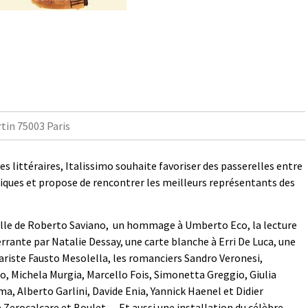
rtin 75003 Paris
es littéraires, Italissimo souhaite favoriser des passerelles entre
stiques et propose de rencontrer les meilleurs représentants des
lle de Roberto Saviano, un hommage à Umberto Eco, la lecture
rrante par Natalie Dessay, une carte blanche à Erri De Luca, une
tariste Fausto Mesolella, les romanciers Sandro Veronesi,
o, Michela Murgia, Marcello Fois, Simonetta Greggio, Giulia
a, Alberto Garlini, Davide Enia, Yannick Haenel et Didier
 Zerocalcare et Boulet… Et aussi une installation du célèbre