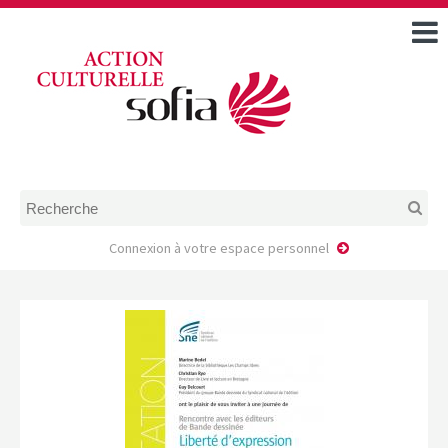
ACCUEIL
TOUS LES ÉVÉNEMENTS
COMMENT DEMANDER
UNE AIDE
RÈGLEMENT
D’INSTRUCTION DES
DOSSIERS DE DEMANDE
D’AIDE
Connexion à votre espace personnel
CALENDRIER DE DÉPÔT DE
DEMANDE
FAIRE UNE DEMANDE D’AIDE
MODÈLE D’ACCORD DE
PRESTATION
AUTEUR/PORTEUR DE
PROJET