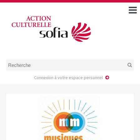
ACCUEIL
TOUS LES ÉVÉNEMENTS
COMMENT DEMANDER
UNE AIDE
RÈGLEMENT
D’INSTRUCTION DES
DOSSIERS DE DEMANDE
D’AIDE
Connexion à votre espace personnel
CALENDRIER DE DÉPÔT DE
DEMANDE
FAIRE UNE DEMANDE D’AIDE
MODÈLE D’ACCORD DE
PRESTATION
AUTEUR/PORTEUR DE
PROJET