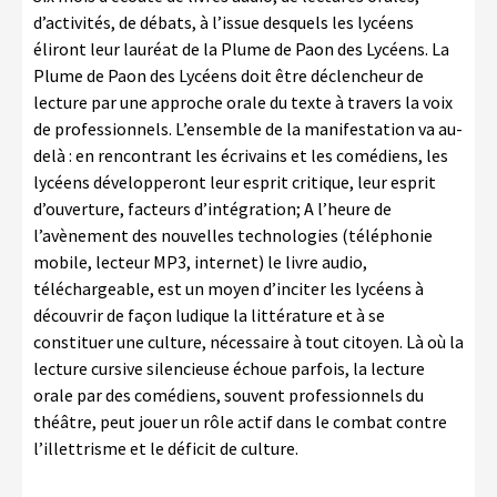
d’activités, de débats, à l’issue desquels les lycéens
LA COPIE PRIVÉE
NUMÉRIQUE
éliront leur lauréat de la Plume de Paon des Lycéens. La
Plume de Paon des Lycéens doit être déclencheur de
LA CULTURE AVEC LA COPIE
lecture par une approche orale du texte à travers la voix
PRIVÉE
de professionnels. L’ensemble de la manifestation va au-
delà : en rencontrant les écrivains et les comédiens, les
RAPPORT 2019 DE L’ACTION
lycéens développeront leur esprit critique, leur esprit
CULTURELLE
d’ouverture, facteurs d’intégration; A l’heure de
CONTACTS
l’avènement des nouvelles technologies (téléphonie
mobile, lecteur MP3, internet) le livre audio,
téléchargeable, est un moyen d’inciter les lycéens à
découvrir de façon ludique la littérature et à se
constituer une culture, nécessaire à tout citoyen. Là où la
lecture cursive silencieuse échoue parfois, la lecture
orale par des comédiens, souvent professionnels du
théâtre, peut jouer un rôle actif dans le combat contre
l’illettrisme et le déficit de culture.