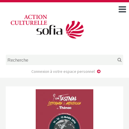
ACCUEIL
TOUS LES ÉVÉNEMENTS
COMMENT DEMANDER
UNE AIDE
RÈGLEMENT
D’INSTRUCTION DES
DOSSIERS DE DEMANDE
D’AIDE
Connexion à votre espace personnel
CALENDRIER DE DÉPÔT DE
DEMANDE
FAIRE UNE DEMANDE D’AIDE
MODÈLE D’ACCORD DE
PRESTATION
AUTEUR/PORTEUR DE
PROJET