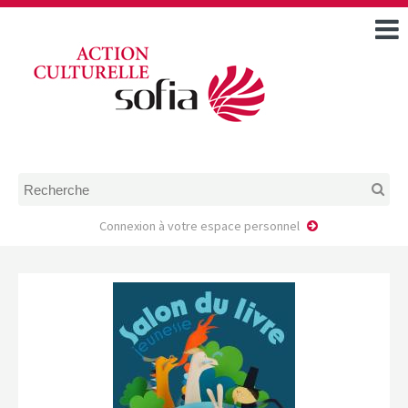
ACCUEIL
TOUS LES ÉVÉNEMENTS
COMMENT DEMANDER
UNE AIDE
RÈGLEMENT
D’INSTRUCTION DES
DOSSIERS DE DEMANDE
D’AIDE
Connexion à votre espace personnel
CALENDRIER DE DÉPÔT DE
DEMANDE
FAIRE UNE DEMANDE D’AIDE
MODÈLE D’ACCORD DE
PRESTATION
AUTEUR/PORTEUR DE
PROJET