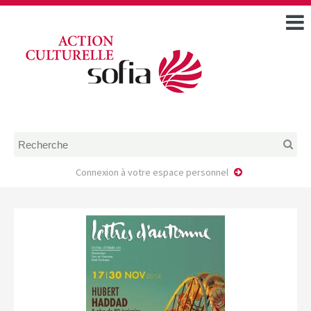
ACCUEIL
TOUS LES ÉVÉNEMENTS
COMMENT DEMANDER
UNE AIDE
RÈGLEMENT
D’INSTRUCTION DES
DOSSIERS DE DEMANDE
D’AIDE
Connexion à votre espace personnel
CALENDRIER DE DÉPÔT DE
DEMANDE
FAIRE UNE DEMANDE D’AIDE
MODÈLE D’ACCORD DE
PRESTATION
AUTEUR/PORTEUR DE
PROJET