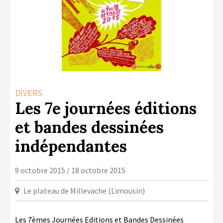
LA COPIE PRIVÉE
NUMÉRIQUE
LA CULTURE AVEC LA COPIE
PRIVÉE
RAPPORT 2019 DE L’ACTION
CULTURELLE
DIVERS
CONTACTS
Les 7e journées éditions
et bandes dessinées
indépendantes
9 octobre 2015 / 18 octobre 2015
Le plateau de Millevache (Limousin)
Les 7èmes Journées Editions et Bandes Dessinées