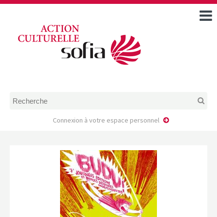
ACCUEIL
TOUS LES ÉVÉNEMENTS
COMMENT DEMANDER
UNE AIDE
RÈGLEMENT
D’INSTRUCTION DES
DOSSIERS DE DEMANDE
D’AIDE
Connexion à votre espace personnel
CALENDRIER DE DÉPÔT DE
DEMANDE
FAIRE UNE DEMANDE D’AIDE
MODÈLE D’ACCORD DE
PRESTATION
AUTEUR/PORTEUR DE
PROJET