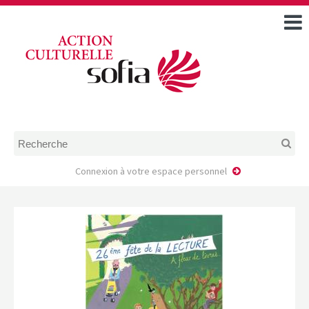
ACCUEIL
TOUS LES ÉVÉNEMENTS
COMMENT DEMANDER
UNE AIDE
RÈGLEMENT
D’INSTRUCTION DES
DOSSIERS DE DEMANDE
D’AIDE
Connexion à votre espace personnel
CALENDRIER DE DÉPÔT DE
DEMANDE
FAIRE UNE DEMANDE D’AIDE
MODÈLE D’ACCORD DE
PRESTATION
AUTEUR/PORTEUR DE
PROJET