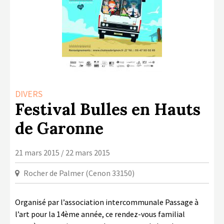
LA COPIE PRIVÉE
NUMÉRIQUE
LA CULTURE AVEC LA COPIE
PRIVÉE
RAPPORT 2019 DE L’ACTION
CULTURELLE
DIVERS
CONTACTS
Festival Bulles en Hauts
de Garonne
21 mars 2015 / 22 mars 2015
Rocher de Palmer (Cenon 33150)
Organisé par l’association intercommunale Passage à
l’art pour la 14ème année, ce rendez-vous familial