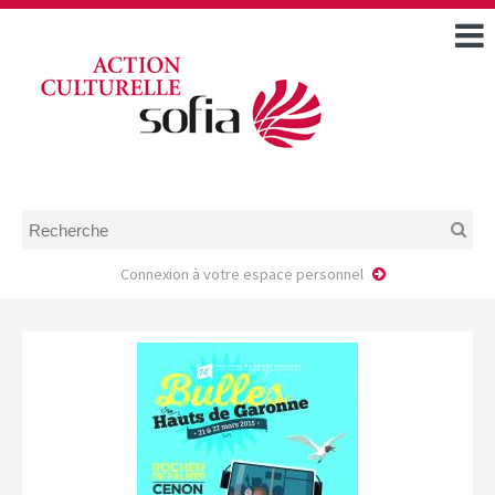
ACCUEIL
TOUS LES ÉVÉNEMENTS
COMMENT DEMANDER
UNE AIDE
RÈGLEMENT
D’INSTRUCTION DES
DOSSIERS DE DEMANDE
D’AIDE
Connexion à votre espace personnel
CALENDRIER DE DÉPÔT DE
DEMANDE
FAIRE UNE DEMANDE D’AIDE
MODÈLE D’ACCORD DE
PRESTATION
AUTEUR/PORTEUR DE
PROJET