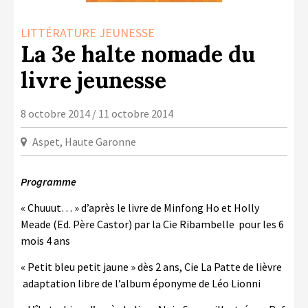
LA COPIE PRIVÉE
NUMÉRIQUE
LITTÉRATURE JEUNESSE
La 3e halte nomade du
LA CULTURE AVEC LA COPIE
PRIVÉE
livre jeunesse
RAPPORT 2019 DE L’ACTION
CULTURELLE
8 octobre 2014 / 11 octobre 2014
CONTACTS
Aspet, Haute Garonne
Programme
« Chuuut… » d’après le livre de Minfong Ho et Holly
Meade (Ed. Père Castor) par la Cie Ribambelle pour les 6
mois 4 ans
« Petit bleu petit jaune » dès 2 ans, Cie La Patte de lièvre
adaptation libre de l’album éponyme de Léo Lionni