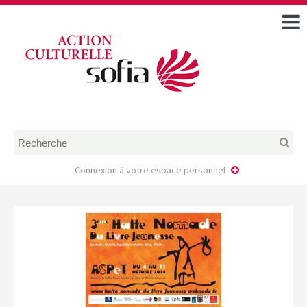
ACCUEIL
TOUS LES ÉVÉNEMENTS
COMMENT DEMANDER
UNE AIDE
RÈGLEMENT
D’INSTRUCTION DES
DOSSIERS DE DEMANDE
D’AIDE
Connexion à votre espace personnel
CALENDRIER DE DÉPÔT DE
DEMANDE
FAIRE UNE DEMANDE D’AIDE
MODÈLE D’ACCORD DE
PRESTATION
AUTEUR/PORTEUR DE
PROJET