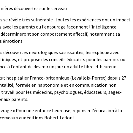
rnières découvertes sur le cerveau
s se révèle très vulnérable : toutes les expériences ont un impact
ns avec les parents ou l’entourage façonnent l’intelligence
, et détermineront son comportement affectif, notamment sa
es émotions.
s découvertes neurologiques saisissantes, les explique avec
 cliniques, et propose des conseils éducatifs pour les parents ou
ce à l’enfant de devenir un jour un adulte libre et heureux.
tut hospitalier Franco-britannique (Levallois-Perret) depuis 27
arentalité, formée en haptonomie et en communication non
e travail pour les médecins, psychologues, éducateurs, sages-
er aux parents.
rage « Pour une enfance heureuse, repenser l’éducation à la
cerveau » aux éditions Robert Laffont.