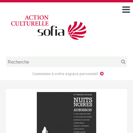
ACCUEIL
TOUS LES ÉVÉNEMENTS
COMMENT DEMANDER
UNE AIDE
RÈGLEMENT
D’INSTRUCTION DES
DOSSIERS DE DEMANDE
D’AIDE
Connexion à votre espace personnel
CALENDRIER DE DÉPÔT DE
DEMANDE
FAIRE UNE DEMANDE D’AIDE
MODÈLE D’ACCORD DE
PRESTATION
AUTEUR/PORTEUR DE
PROJET