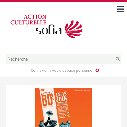
ACCUEIL
TOUS LES ÉVÉNEMENTS
COMMENT DEMANDER
UNE AIDE
RÈGLEMENT
D’INSTRUCTION DES
DOSSIERS DE DEMANDE
D’AIDE
Connexion à votre espace personnel
CALENDRIER DE DÉPÔT DE
DEMANDE
FAIRE UNE DEMANDE D’AIDE
MODÈLE D’ACCORD DE
PRESTATION
AUTEUR/PORTEUR DE
PROJET