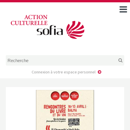
ACCUEIL
TOUS LES ÉVÉNEMENTS
COMMENT DEMANDER
UNE AIDE
RÈGLEMENT
D’INSTRUCTION DES
DOSSIERS DE DEMANDE
D’AIDE
Connexion à votre espace personnel
CALENDRIER DE DÉPÔT DE
DEMANDE
FAIRE UNE DEMANDE D’AIDE
MODÈLE D’ACCORD DE
PRESTATION
AUTEUR/PORTEUR DE
PROJET