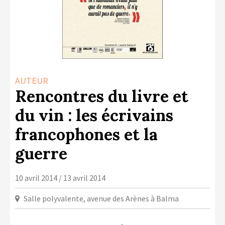
LA COPIE PRIVÉE
NUMÉRIQUE
LA CULTURE AVEC LA COPIE
PRIVÉE
RAPPORT 2019 DE L’ACTION
AUTEUR
CULTURELLE
Rencontres du livre et
CONTACTS
du vin : les écrivains
francophones et la
guerre
10 avril 2014 / 13 avril 2014
Salle polyvalente, avenue des Arènes à Balma