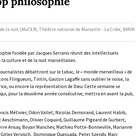
op philosophie
et de la nuit (MuCEM, Théâtre national de Marseille - La Criée, BMVR
ophie fondée par Jacques Serrano réunit des intellectuels
a culture et de la nuit marseillaises.
journalistes débattront sur le tabac, le « monde merveilleux » de
ons Flingueurs, Tintin, Gaston Lagaffe sans oublier le noise, la
ice, ou encore la représentation de Dieu. Cette semaine se
e qui, pour la deuxième année consécutive, mettra en avant la pub,
ancis Métivier, Odon Vallet, Nicolas Demorand, Laurent Habib,
ic Aeschimann, Olivier Coquard, Guillaume Pigeard de Gurbert,
ierre Ansay, Boyan Manchev, Mathieu Potte-Bonneville, Marianne
 Gilles Vervisch, Dominique Quessada, Peter Szendy, Marc