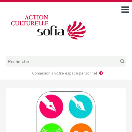
ACCUEIL
TOUS LES ÉVÉNEMENTS
COMMENT DEMANDER
UNE AIDE
RÈGLEMENT
D’INSTRUCTION DES
DOSSIERS DE DEMANDE
D’AIDE
Connexion à votre espace personnel
CALENDRIER DE DÉPÔT DE
DEMANDE
FAIRE UNE DEMANDE D’AIDE
MODÈLE D’ACCORD DE
PRESTATION
AUTEUR/PORTEUR DE
PROJET